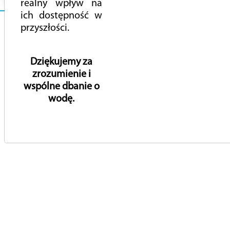
realny wpływ na
ich dostępność w
przyszłości.
© 2022 Przedsiębiorstwo Wodociągów i Kanalizacji w
Piasecznie Sp. z o.o.
Dziękujemy za
Wykonane przez:
ewipo.pl
zrozumienie i
wspólne dbanie o
wodę.