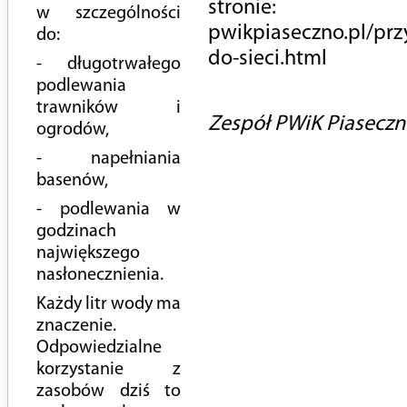
stronie:
w szczególności
pwikpiaseczno.pl/prz
do:
do-sieci.html
- długotrwałego
podlewania
trawników i
Zespół PWiK Piasecz
ogrodów,
- napełniania
basenów,
- podlewania w
godzinach
największego
nasłonecznienia.
Każdy litr wody ma
znaczenie.
Odpowiedzialne
korzystanie z
zasobów dziś to