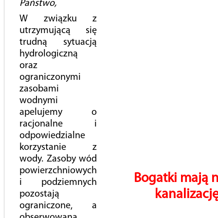
Państwo,
Dlaczego warto oszczędzać wodę?
W związku z
utrzymującą się
Jak mogę oszczędzać wodę w domu?
trudną sytuacją
Bądź EKO – wybierz PEWICZANKĘ! Wodne porady dla
hydrologiczną
seniora i seniorki!
oraz
Kanalizacja to nie śmietnik!
ograniczonymi
zasobami
NIE dla deszczówki w kanalizacji sanitarnej!
wodnymi
Konkursy plastyczne
apelujemy o
racjonalne i
ekoKROK
odpowiedzialne
Kropelka Aurelka
korzystanie z
wody. Zasoby wód
Porada wodociągowca
powierzchniowych
Bogatki mają 
Ślad wodny
i podziemnych
kanalizację
pozostają
Łap deszcz
ograniczone, a
Recyklingowa Kropelka Wody
obserwowana