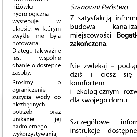
niżówka
Szanowni Państwo,
Czy pijesz wystarczająco dużo wody w ciągu dnia?
hydrologiczna
Z satysfakcją inform
Korek w sieci, to przez śmieci
występuje w
budowa kanali
Wodę zużywamy do picia, kąpieli, prania, sprzątania domu,
okresie, w którym
gotowania. Ogromne ilości wody są zużywane przez przemysł i
miejscowości
Bogatk
zwykle nie była
rolnictwo
notowana.
zakończona
.
Należy pamiętać, że tylko 2,5 % światowych zasobów wody to
Dlatego tak ważne
wody słodkie, a z tej objętości 68% wody jest uwięziona w
jest wspólne
lodowcach
dbanie o dostępne
Nie zwlekaj – podłąc
W konsekwencji człowiek jako źródło wody wykorzystuje
zasoby.
dziś i ciesz się
wodę pochodzącą z wód powierzchniowych i podziemnych,
Prosimy o
komfortem
która stanowi niecały 1% całkowitych zapasów wody!
ograniczenie
i ekologicznym roz
zużycia wody do
dla swojego domu!
niezbędnych
potrzeb oraz
unikanie jej
Szczegółowe info
nadmiernego
instrukcje dostęp
wykorzystywania,