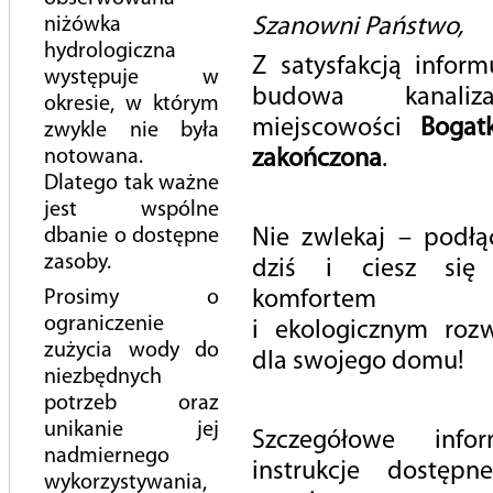
160 m3/h, Qd = 3520 m3/d przy ul Millenium w Głoskowie,
niżówka
Szanowni Państwo,
gm. Piaseczno
hydrologiczna
Z satysfakcją inform
Planowany termin umowny uzyskania prawomocnego
występuje w
budowa kanali
pozwolenia na budowę: 24.05.2023 r.
okresie, w którym
miejscowości
Bogatk
zwykle nie była
Opracowanie dokumentacji projektowej w ramach
notowana.
zakończona
.
przebudowy, budowy i modernizacji sieci wodociągowej
Dlatego tak ważne
w ciągu ul. Żeromskiego, Zgody, Al. Kalin w Piasecznie
jest wspólne
oraz ul. Granicznej w Jastrzębiu - Zadanie I-IV
dbanie o dostępne
Nie zwlekaj – podłąc
Planowany termin umowny uzyskania prawomocnego
zasoby.
dziś i ciesz się
pozwolenia na budowę: 66 tygodni od podpisania
Umowy.
Prosimy o
komfortem
ograniczenie
Opracowanie dokumentacji projektowej w ramach
i ekologicznym roz
zużycia wody do
przebudowy, budowy i modernizacji sieci wodociągowej
dla swojego domu!
niezbędnych
w ciągu ul. Puławskiej, Kusocińskiego oraz Szkolnej w
potrzeb oraz
Piasecznie - Zadanie I-III
unikanie jej
Planowany termin umowny uzyskania prawomocnego
Szczegółowe info
nadmiernego
pozwolenia na budowę: 66 tygodni od podpisania
instrukcje dostęp
wykorzystywania,
Umowy.