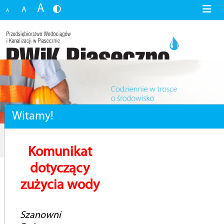
A
A
A
Witamy!
Inwestycje
Inwestycje realizowane w zakresie budowy/prac
projektowych
Komunikat
dotyczący
zużycia wody
Inwestycje realizowane w zakresie budowy/prac
projektowych
Szanowni