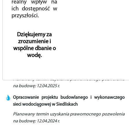
realny wpływ na
rozbudowy Oczyszczalni Ścieków w Wólce Kozodawskiej
ich dostępność w
wraz w pełnieniem nadzoru autorskiego
przyszłości.
Planowany termin umowny zakończenia inwestycji:
18.08.2025 (36 miesiące od podpisania Umowy
Dziękujemy za
Opracowanie projektów przebudowy sieci wodociągowej
zrozumienie i
ul. Julianowskiej, Zgody i Królewskie Lipy w Piasecznie
wspólne dbanie o
Opracowanie projektu budowlanego i wykonawczego
wodę.
wraz z pełnieniem nadzoru autorskiego podczas
modernizacji i rozbudowy Stacji Uzdatniania Wody
„Siedliska” przy ul. Do Lasu w Siedliskach, gm. Piaseczno
Planowany termin uzyskania prawomocnego pozwolenia
na budowę: 12.04.2025 r.
Opracowanie projektu budowlanego i wykonawczego
sieci wodociągowej w Siedliskach
Planowany termin uzyskania prawomocnego pozwolenia
na budowę: 12.04.2024 r.