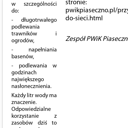
stronie:
w szczególności
pwikpiaseczno.pl/prz
do:
do-sieci.html
- długotrwałego
podlewania
trawników i
Zespół PWiK Piasecz
ogrodów,
- napełniania
basenów,
- podlewania w
godzinach
największego
nasłonecznienia.
Każdy litr wody ma
znaczenie.
Odpowiedzialne
korzystanie z
zasobów dziś to