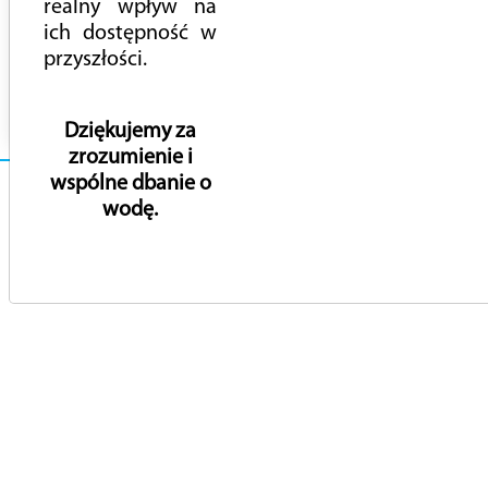
realny wpływ na
ich dostępność w
przyszłości.
Dziękujemy za
zrozumienie i
wspólne dbanie o
wodę.
© 2022 Przedsiębiorstwo Wodociągów i Kanalizacji w
Piasecznie Sp. z o.o.
Wykonane przez:
ewipo.pl