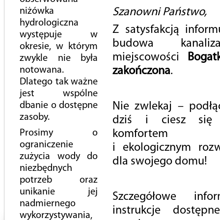
niżówka
Szanowni Państwo,
Czy pijesz wystarczająco dużo wody w ciągu dnia?
hydrologiczna
Z satysfakcją inform
Korek w sieci, to przez śmieci
występuje w
budowa kanali
Zabezpiecz wodomierz na zimę!
okresie, w którym
miejscowości
Bogatk
zwykle nie była
Choć zimy jeszcze nie widać, to warto już dzisiaj zadbać o
notowana.
zakończona
.
instalacje wodociągowe. Jak co roku, przypominamy o
Dlatego tak ważne
zabezpieczeniu urządzeń wod-kan, aby w czasie mrozów nie
jest wspólne
zostały uszkodzone.
dbanie o dostępne
Nie zwlekaj – podłąc
zasoby.
dziś i ciesz się
W piwnicach i garażach najczęściej zlokalizowane są
Prosimy o
komfortem
wodomierze, a te niezabezpieczone narażone są najbardziej
ograniczenie
i ekologicznym roz
na zamarznięcie. Temperatura w takim pomieszczeniu
zużycia wody do
nie powinna spadać poniżej 0 stopni Celsjusza. Przestrzeganie
dla swojego domu!
niezbędnych
kilku prostych zasad, pozwoli uniknąć uszkodzenia
potrzeb oraz
wewnętrznej instalacji wodociągowej.
unikanie jej
Szczegółowe info
nadmiernego
instrukcje dostęp
wykorzystywania,