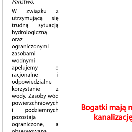
Państwo,
Dlaczego warto oszczędzać wodę?
W związku z
utrzymującą się
Jak mogę oszczędzać wodę w domu?
trudną sytuacją
Bądź EKO – wybierz PEWICZANKĘ! Wodne porady dla
hydrologiczną
seniora i seniorki!
oraz
Kanalizacja to nie śmietnik!
ograniczonymi
zasobami
NIE dla deszczówki w kanalizacji sanitarnej!
wodnymi
Konkursy plastyczne
apelujemy o
racjonalne i
ekoKROK
odpowiedzialne
Kropelka Aurelka
korzystanie z
wody. Zasoby wód
Porada wodociągowca
powierzchniowych
Bogatki mają 
Ślad wodny
i podziemnych
kanalizację
pozostają
Łap deszcz
ograniczone, a
Recyklingowa Kropelka Wody
obserwowana