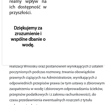
realny wpływ na
Przedsiębiorstwo Wodociągów i Kanalizacji w Piasecznie Sp.
ich dostępność w
z o.o. z siedzibą w Piasecznie (05-500), ul. Żeromskiego 39
przyszłości.
(dalej: ADO). Kontakt z Inspektorem Ochrony Danych jest
możliwy pod adresem email: iod@pwikpiaseczno.pl.
Pani/Pana dane osobowe przetwarzane będą w zakresie i
Dziękujemy za
celu niezbędnym do realizacji przedmiotu powyższego
zrozumienie i
Wniosku – przeprowadzenia rozmowy telefonicznej lub
wspólne dbanie o
wideorozmowy.
wodę.
Przetwarzanie Pani/Pana danych osobowych jest niezbędne
do podjęcia działań na Pani/Pana Wniosek.
Pani/Pana dane osobowe będą przetwarzane przez okres
realizacji Wniosku oraz postanowień wynikających z ustaleń
poczynionych podczas rozmowy, trwania obowiązków
prawnych ciążących na Administratorze, wynikających z
odpowiednich przepisów prawa (w tym ustawy o zbiorowym
zaopatrzeniu w wodę i zbiorowym odprowadzaniu ścieków,
przepisów podatkowych i z zakresu rachunkowości), do
czasu przedawnienia ewentualnych roszczeń z tytułu