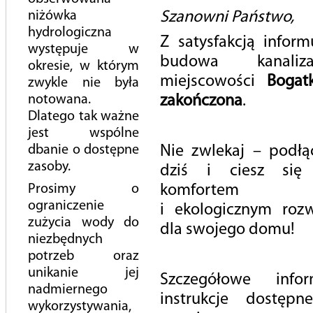
niżówka
Szanowni Państwo,
hydrologiczna
Z satysfakcją inform
występuje w
Proponowana data rozmowy *
budowa kanali
okresie, w którym
miejscowości
Bogatk
zwykle nie była
notowana.
zakończona
.
Dlatego tak ważne
Proponowana godzina rozmowy *
jest wspólne
dbanie o dostępne
Nie zwlekaj – podłąc
zasoby.
dziś i ciesz się
Dodatkowe informacje
Prosimy o
komfortem
ograniczenie
i ekologicznym roz
zużycia wody do
dla swojego domu!
Załączniki
niezbędnych
potrzeb oraz
Załączniki
unikanie jej
Szczegółowe info
nadmiernego
instrukcje dostęp
wykorzystywania,