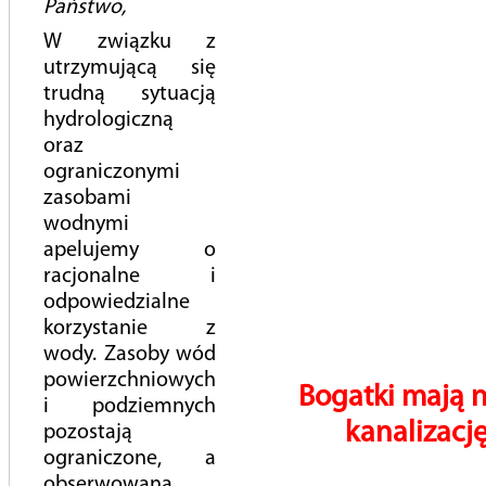
Państwo,
Zgłaszający
W związku z
Imię i nazwisko/nazwa firmy *
utrzymującą się
trudną sytuacją
hydrologiczną
oraz
Nr Nabywcy *
ograniczonymi
zasobami
wodnymi
apelujemy o
Nr telefonu
racjonalne i
odpowiedzialne
korzystanie z
Adres email
*
wody. Zasoby wód
powierzchniowych
Bogatki mają 
i podziemnych
kanalizację
pozostają
Dane rozmowy
ograniczone, a
Temat rozmowy *
obserwowana