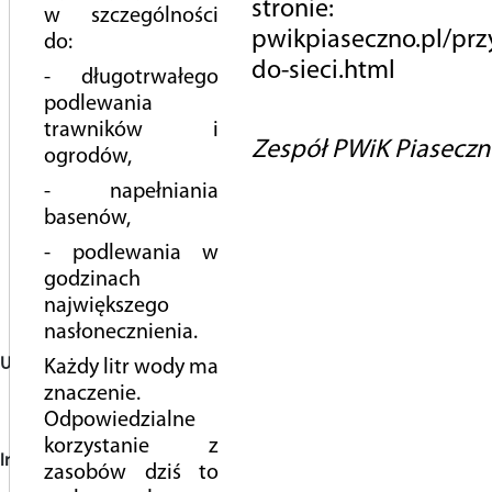
stronie:
w szczególności
pwikpiaseczno.pl/prz
Oświadczam, że zapoznałam/em się z informacją o
do:
przetwarzaniu danych osobowych *
do-sieci.html
- długotrwałego
*
podlewania
pola wymagane
trawników i
Zespół PWiK Piasecz
ogrodów,
- napełniania
basenów,
- podlewania w
godzinach
Wyślij zgłoszenie
największego
nasłonecznienia.
UWAGA
Każdy litr wody ma
PWiK Piaseczno nie rejestruje wideorozmów oraz nie wyraża
znaczenie.
zgody na ich nagrywanie
Odpowiedzialne
korzystanie z
Informacja o przetwarzaniu danych osobowych
zasobów dziś to
Administratorem Pani/Pana danych osobowych jest